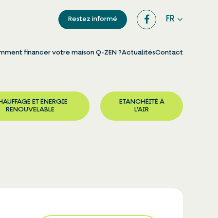
FR
Restez informé
ment financer votre maison Q-ZEN ?
Actualités
Contact
AUFFAGE ET ÉNERGIE
ETANCHÉITÉ À
RENOUVELABLE
L'AIR