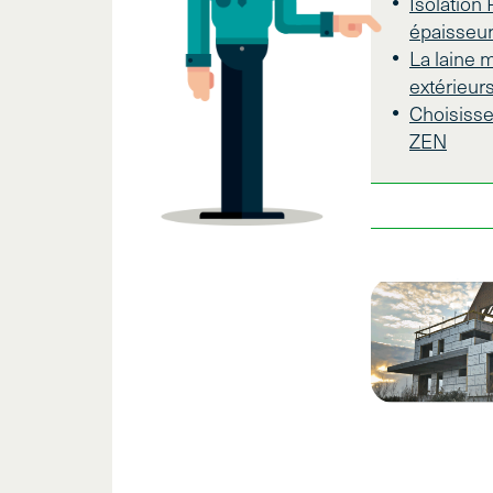
Isolation
épaisseur
La laine 
extérieur
Choisisse
ZEN