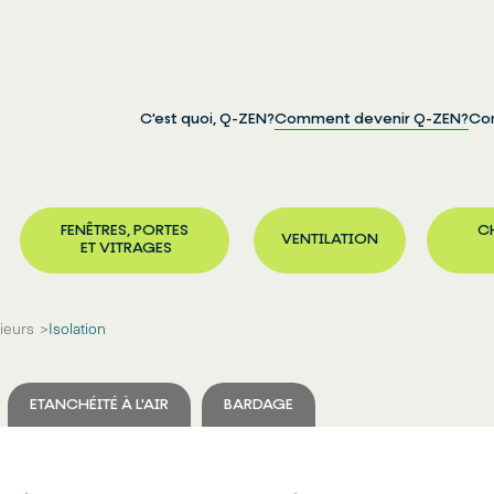
C'est quoi, Q-ZEN?
Comment devenir Q-ZEN?
Com
FENÊTRES, PORTES
CH
VENTILATION
ET VITRAGES
ieurs
Isolation
ETANCHÉITÉ À L'AIR
BARDAGE