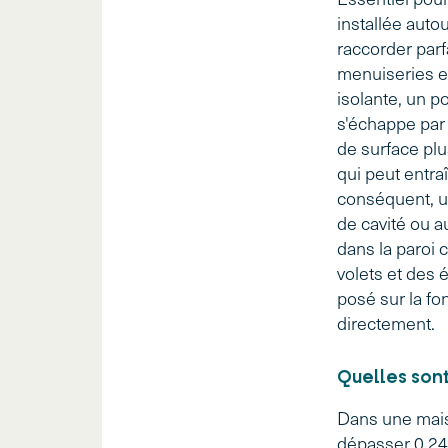
installée auto
raccorder parfa
menuiseries ex
isolante, un 
s'échappe par 
de surface plu
qui peut entra
conséquent, un
de cavité ou a
dans la paroi 
volets et des 
posé sur la fo
directement.
Quelles sont
Dans une mais
dépasser 0,2