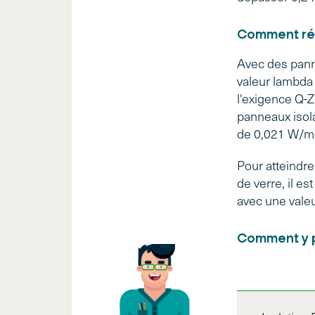
Comment rép
Avec des pann
valeur lambda
l'exigence Q-
panneaux isol
de 0,021 W/mK
Pour atteindr
de verre, il e
avec une vale
Comment y p