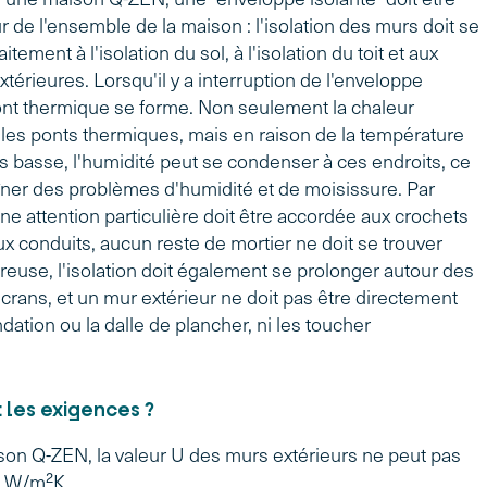
ur de l'ensemble de la maison : l'isolation des murs doit se
itement à l'isolation du sol, à l'isolation du toit et aux
térieures. Lorsqu'il y a interruption de l'enveloppe
pont thermique se forme. Non seulement la chaleur
les ponts thermiques, mais en raison de la température
s basse, l'humidité peut se condenser à ces endroits, ce
îner des problèmes d'humidité et de moisissure. Par
e attention particulière doit être accordée aux crochets
ux conduits, aucun reste de mortier ne doit se trouver
creuse, l'isolation doit également se prolonger autour des
écrans, et un mur extérieur ne doit pas être directement
ndation ou la dalle de plancher, ni les toucher
 les exigences ?
on Q-ZEN, la valeur U des murs extérieurs ne peut pas
4 W/m²K.